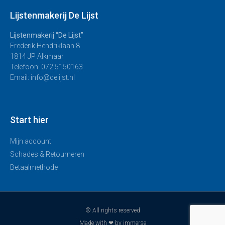
Lijstenmakerij De Lijst
Lijstenmakerij “De Lijst”
Frederik Hendriklaan 8
1814 JP Alkmaar
Telefoon: 072 5150163
Email: info@delijst.nl
Start hier
Mijn account
Schades & Retourneren
Betaalmethode
© All rights reserved
Made with ❤ by immerse